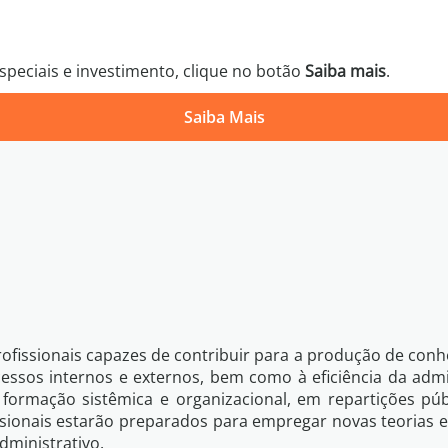
peciais e investimento, clique no botão
Saiba mais
.
Saiba Mais
Política 
Voltar
Quero Saber Mais
fissionais capazes de contribuir para a produção de con
cessos internos e externos, bem como à eficiência da adm
formação sistêmica e organizacional, em repartições públ
ssionais estarão preparados para empregar novas teorias 
dministrativo.