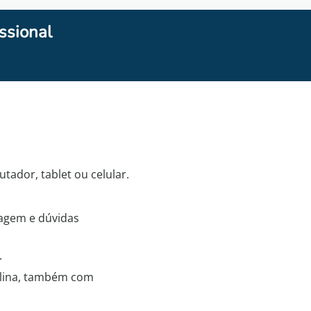
ssional
ador, tablet ou celular.
zagem e dúvidas
.
iplina, também com