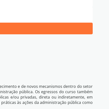
de Privacidade
Eu li e concordo com os termos da
hecimento e de novos mecanismos dentro do setor
inistração pública. Os egressos do curso também
icas e/ou privadas, direta ou indiretamente, em
e práticas às ações da administração pública como