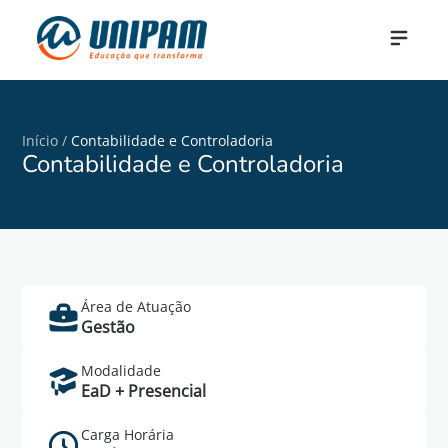
Início
/
Contabilidade e Controladoria
Contabilidade e Controladoria
Área de Atuação
Saiba Mais
Gestão
Cadastre-se no formulário abaixo para mais
Modalidade
informações do curso de Contabilidade e
EaD + Presencial
Controladoria.
Carga Horária