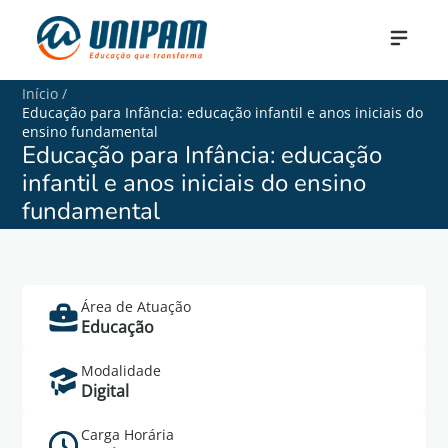
Início
/
Educação para Infância: educação infantil e anos iniciais do
ensino fundamental
Educação para Infância: educação
infantil e anos iniciais do ensino
fundamental
Área de Atuação
Saiba Mais
Educação
Cadastre-se no formulário abaixo para mais
Modalidade
informações do curso de Educação para
Digital
Infância: educação infantil e anos iniciais do
ensino fundamental.
Carga Horária