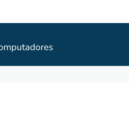
Computadores
astre-se no formulário abaixo para mais informações do 