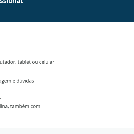
ssional
ador, tablet ou celular.
zagem e dúvidas
.
iplina, também com