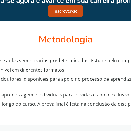
va-se agora e avance em sua carreira profi
Inscrever-se
Metodologia
 e aulas sem horários predeterminados. Estude pelo comput
onível em diferentes formatos.
 doutores, disponíveis para apoio no processo de aprendi
 aprendizagem e individuais para dúvidas e apoio exclusivo
o longo do curso. A prova final é feita na conclusão da disc