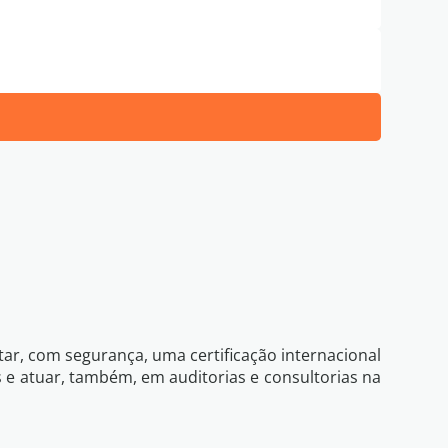
de Privacidade
Eu li e concordo com os termos da
r, com segurança, uma certificação internacional
 e atuar, também, em auditorias e consultorias na