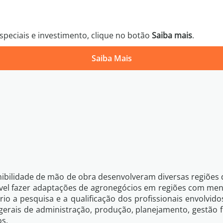
peciais e investimento, clique no botão
Saiba mais
.
Saiba Mais
Política 
Voltar
Quero Saber Mais
onibilidade de mão de obra desenvolveram diversas regiões
vel fazer adaptações de agronegócios em regiões com men
rio a pesquisa e a qualificação dos profissionais envolv
 gerais de administração, produção, planejamento, gestão 
s.