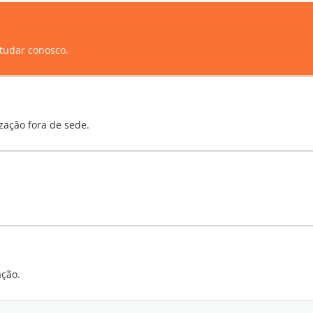
tudar conosco.
zação fora de sede.
ação.