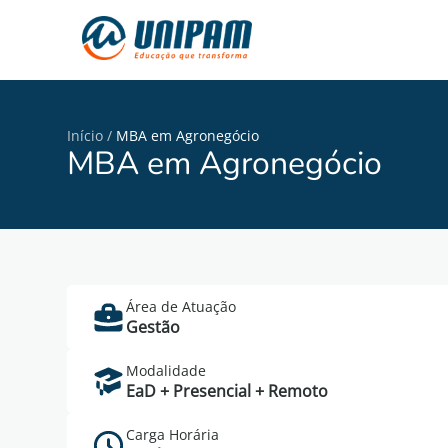
Início
/
MBA em Agronegócio
MBA em Agronegócio
Área de Atuação
Gestão
Modalidade
EaD + Presencial + Remoto
Carga Horária