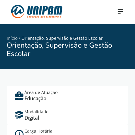
Início
/
Orientação, Supervisão e Gestão Escolar
Orientação, Supervisão e Gestão
Escolar
Área de Atuação
Saiba Mais
Educação
Cadastre-se no formulário abaixo para mais
Modalidade
informações do curso de Orientação,
Digital
Supervisão e Gestão Escolar.
Carga Horária