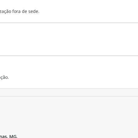
zação fora de sede.
ação.
inas, MG.