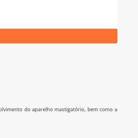
de Privacidade
Eu li e concordo com os termos da
nvolvimento do aparelho mastigatório, bem como a