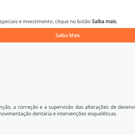
peciais e investimento, clique no botão
Saiba mais
.
Saiba Mais
Política 
Voltar
Quero Saber Mais
venção, a correção e a supervisão das alterações de dese
 movimentação dentária e intervenções esqueléticas.