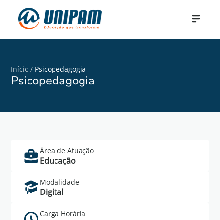
Início
/
Psicopedagogia
Psicopedagogia
Área de Atuação
Saiba Mais
Educação
Cadastre-se no formulário abaixo para mais
Modalidade
informações do curso de Psicopedagogia.
Digital
Carga Horária