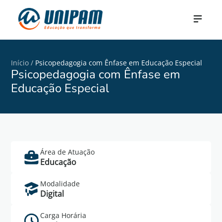
Início
/
Psicopedagogia com Ênfase em Educação Especial
Psicopedagogia com Ênfase em
Educação Especial
Área de Atuação
Saiba Mais
Educação
Cadastre-se no formulário abaixo para mais
Modalidade
informações do curso de Psicopedagogia com
Digital
Ênfase em Educação Especial.
Carga Horária