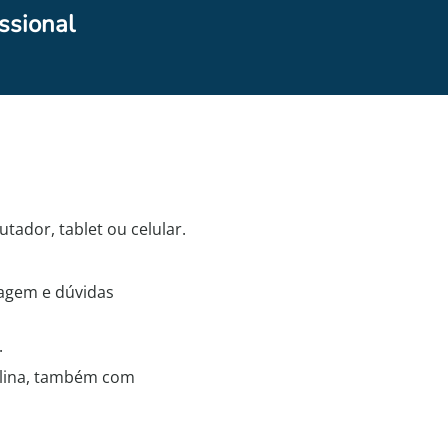
ssional
ador, tablet ou celular.
zagem e dúvidas
.
iplina, também com